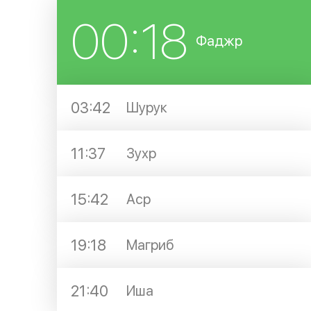
00:18
Фаджр
03:42
Шурук
11:37
Зухр
15:42
Аср
19:18
Магриб
21:40
Иша