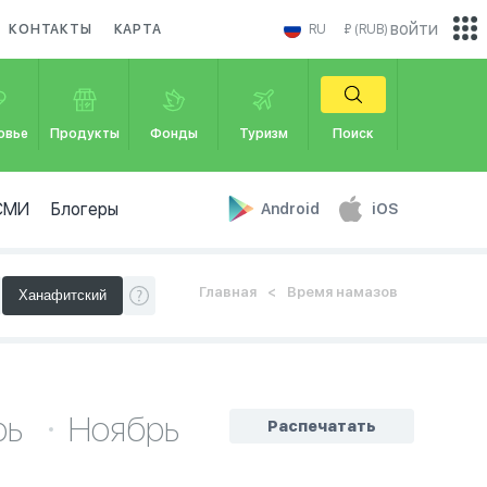
войти
КОНТАКТЫ
КАРТА
RU
₽ (RUB)
овье
Продукты
Фонды
Туризм
Поиск
СМИ
Блогеры
Android
iOS
Главная
Время намазов
рь
Ноябрь
Распечатать