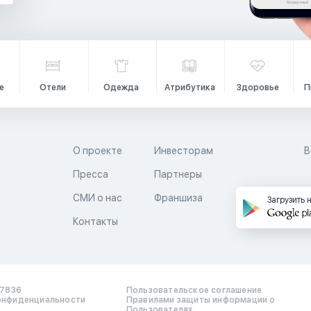
е
Отели
Одежда
Атрибутика
Здоровье
П
О проекте
Инвесторам
В
Пресса
Партнеры
й
СМИ о нас
Франшиза
Загрузить 
Контакты
17836
Пользовательское соглашение
онфиденциальности
Правилами защиты информации о
Пользователях