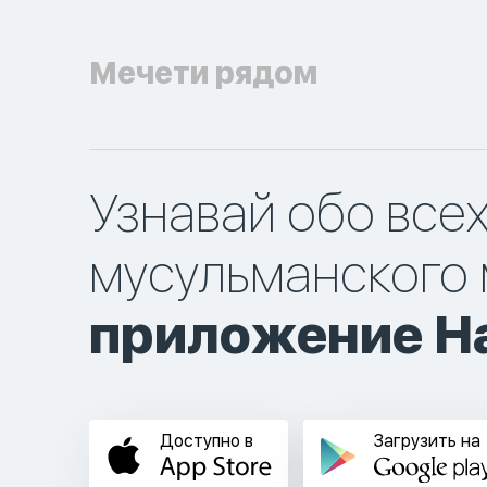
Мечети рядом
Узнавай обо все
мусульманского 
приложение Ha
Доступно в
Загрузить на