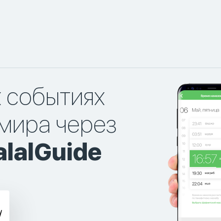
х событиях
мира через
lalGuide