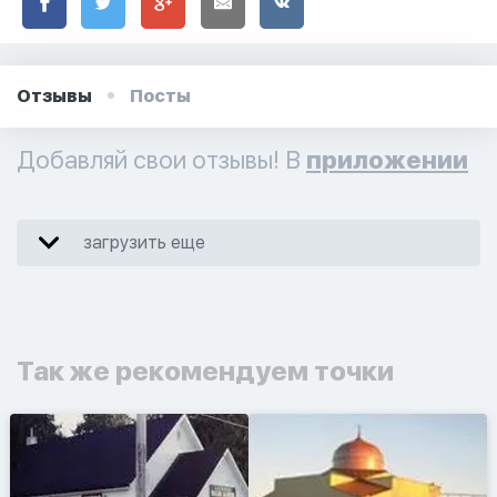
Отзывы
Посты
Добавляй свои отзывы! В
приложении
загрузить еще
Так же рекомендуем точки