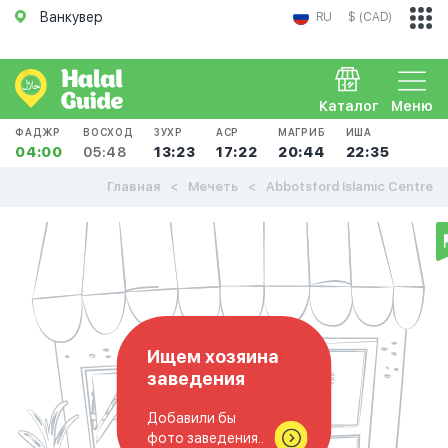
Ванкувер
RU
$ (CAD)
Каталог
Меню
ФАДЖР
ВОСХОД
ЗУХР
АСР
МАГРИБ
ИША
04:00
05:48
13:23
17:22
20:44
22:35
Главная
Мечеть
Abbotsford Islamic Centre
Ищем хозяина
заведения
Добавили бы
фото заведения..