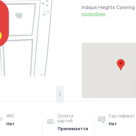
Indique Heights Catering 
events in the greater DC,
подробнее
all occasions, big and smal
WiFi
Оплата
Сертификат
картой
Нет
Нет
Принимается