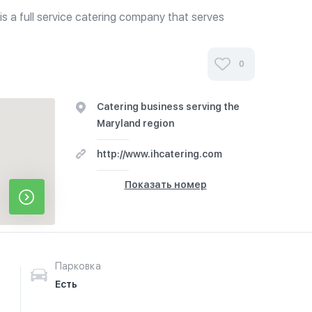
is a full service catering company that serves
 Maryland, and Virginia region. We offer services for
l, including...
0
Catering business serving the
Maryland region
http://www.ihcatering.com
Показать номер
Парковка
Есть