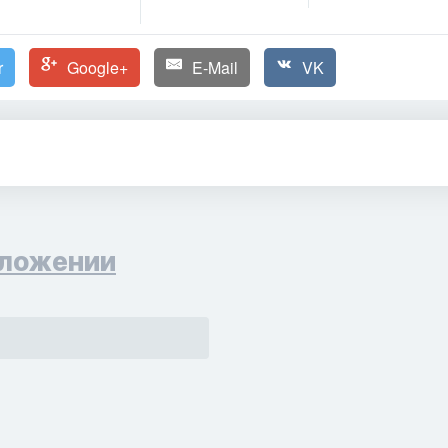
r
Google+
E-Mail
VK
ложении