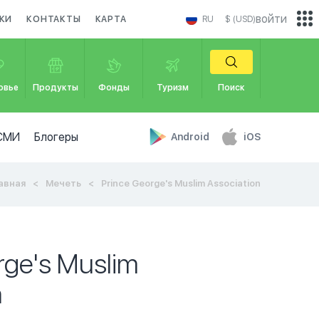
войти
КИ
КОНТАКТЫ
КАРТА
RU
$ (USD)
овье
Продукты
Фонды
Туризм
Поиск
СМИ
Блогеры
Android
iOS
авная
Мечеть
Prince George's Muslim Association
rge's Muslim
n