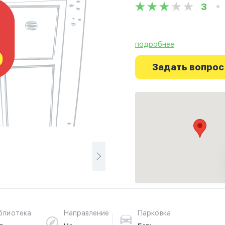
3
подробнее
Ознакомьтесь с отзывам
Association в г.Вашинг
Задать вопрос
Ваше духовное путешес
блиотека
Направление
Парковка