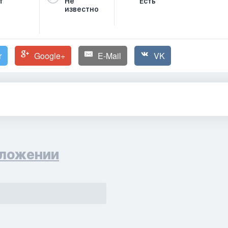
т
Не
Есть
известно
r
Google+
E-Mail
VK
ложении