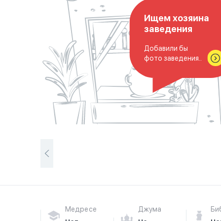
Ищем хозяина
заведения
Добавили бы
фото заведения..
Медресе
Джума
Би