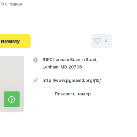
0 отзывов
и посетителей Prince George's Muslim
тон на фотографиях и узнайте о часах работы.
 имаму
0
твие начинается здесь.
9150 Lanham Severn Road,
Lanham, MD 20706
http://www.pgmamd.org/j15/
Показать номер