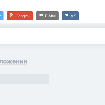
r
Google+
E-Mail
VK
ложении