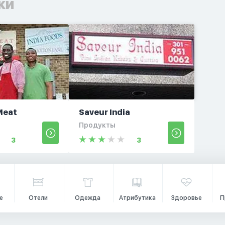
ки
 Meat
Saveur India
Продукты
3
3
е
Отели
Одежда
Атрибутика
Здоровье
П