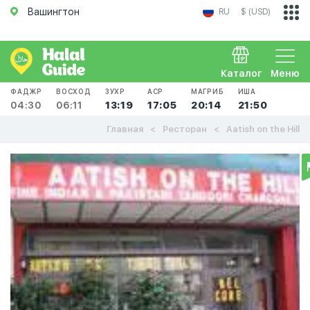
Вашингтон
RU
$ (USD)
Каталог
Меню
ФАДЖР
ВОСХОД
ЗУХР
АСР
МАГРИБ
ИША
04:30
06:11
13:19
17:05
20:14
21:50
Главная
Ресторан
Aatish on the Hill