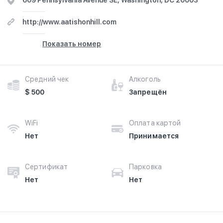
609 Pennsylvania Avenue SE, Washington, DC 20003
http://www.aatishonhill.com
Показать номер
Средний чек
Алкоголь
$ 500
Запрещён
WiFi
Оплата картой
Нет
Принимается
Сертификат
Парковка
Нет
Нет