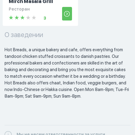
Mirch Masala Grill
Ресторан
3
О заведении
Hot Breads, a unique bakery and cafe, offers everything from 
tandoori chicken stuffed croissants to danish pastries. Our 
professional bakers and confectioners are skilled in the art of 
baking and decorating and bring you the most exquisite cakes 
to match every occasion whether it be a wedding or a birthday. 
Hot Breads also offers chaat, Indian food, veggie burgers, and 
now Indo-Chinese or Hakka cuisine. Open Mon 8am-8pm; Tue-Fri 
8am-9pm; Sat 9am-9pm; Sun 9am-8pm. 
Мы не несем ответственности за услуги,