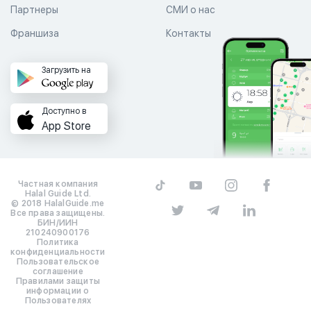
Партнеры
СМИ о нас
Франшиза
Контакты
Загрузить на
Доступно в
App Store
Частная компания
Halal Guide Ltd.
© 2018 HalalGuide.me
Все права защищены.
БИН/ИИН
210240900176
Политика
конфиденциальности
Пользовательское
соглашение
Правилами защиты
информации о
Пользователях