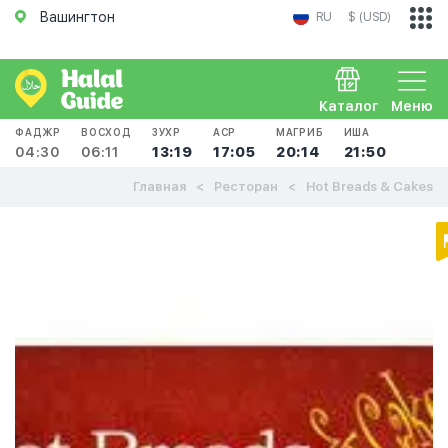
Вашингтон
RU
$ (USD)
Каталог
Меню
ФАДЖР
ВОСХОД
ЗУХР
АСР
МАГРИБ
ИША
04:30
06:11
13:19
17:05
20:14
21:50
Главная
Ресторан
Hot Breads & Cakes