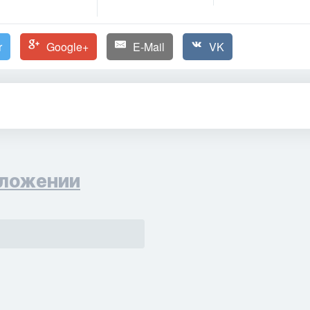
r
Google+
E-Mail
VK
ложении