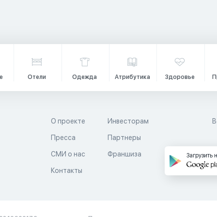
е
Отели
Одежда
Атрибутика
Здоровье
П
О проекте
Инвесторам
В
Пресса
Партнеры
й
СМИ о нас
Франшиза
Загрузить 
Контакты