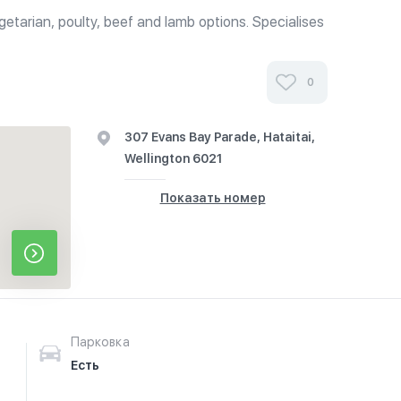
etarian, poulty, beef and lamb options. Specialises
es Moroccan pies, burgers and has a breakfast menu.
 Western options...
0
307 Evans Bay Parade, Hataitai,
Wellington 6021
Показать номер
Парковка
Есть