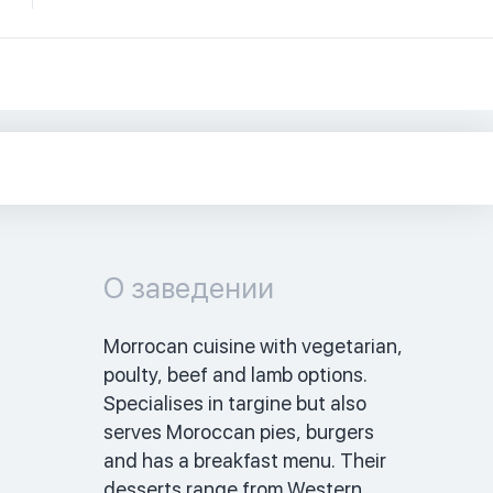
О заведении
Morrocan cuisine with vegetarian, 
poulty, beef and lamb options. 
Specialises in targine but also 
serves Moroccan pies, burgers 
and has a breakfast menu. Their 
desserts range from Western 