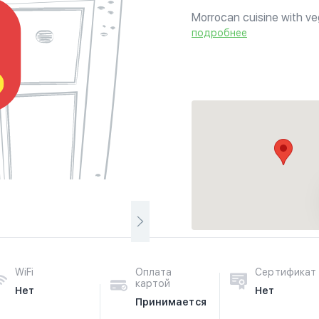
Morrocan cuisine with veg
in targine but also serv
подробнее
Their desserts range from
WiFi
Оплата
Сертификат
картой
Нет
Нет
Принимается