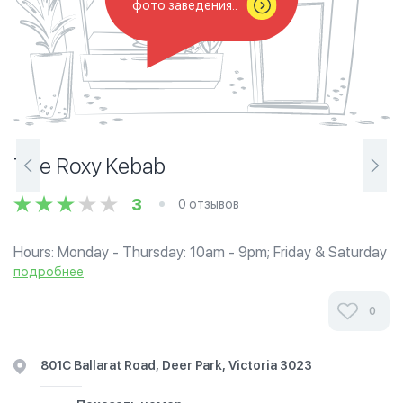
фото заведения..
The Roxy Kebab
3
0 отзывов
Hours: Monday - Thursday: 10am - 9pm; Friday & Saturday
: 10am - 10pm; Sunday: Closed
подробнее
0
801C Ballarat Road, Deer Park, Victoria 3023