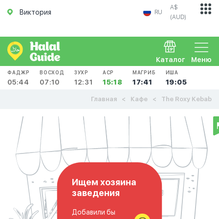
A$
Виктория
RU
(AUD)
Каталог
Меню
ФАДЖР
ВОСХОД
ЗУХР
АСР
МАГРИБ
ИША
05:44
07:10
12:31
15:18
17:41
19:05
Главная
Кафе
The Roxy Kebab
Ищем хозяина
заведения
Добавили бы