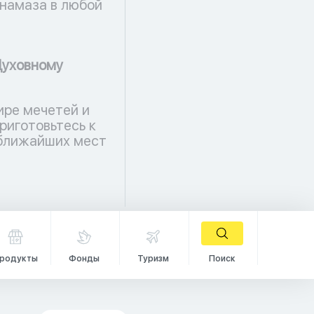
намаза в любой
Духовному
ире мечетей и
риготовьтесь к
 ближайших мест
родукты
Фонды
Туризм
Поиск