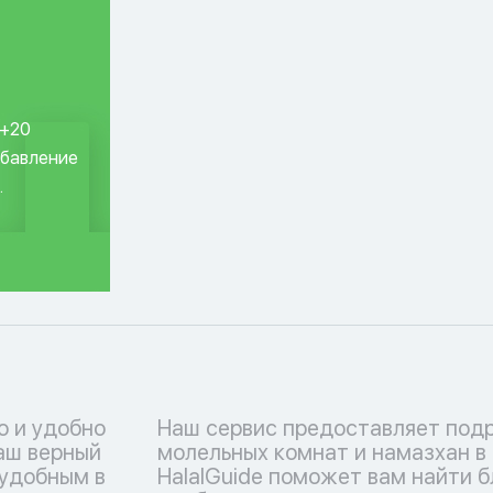
 +20
обавление
.
о и удобно
Наш сервис предоставляет под
ваш верный
молельных комнат и намазхан в
 удобным в
HalalGuide поможет вам найти 