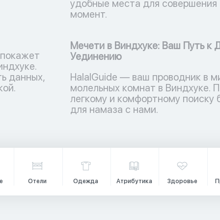
удобные места для совершения 
момент.
Мечети в Виндхуке: Ваш Путь к 
 покажет
Уединению
индхуке.
ь данных,
HalalGuide — ваш проводник в м
кой.
молельных комнат в Виндхуке. П
легкому и комфортному поиску
для намаза с нами.
е
Отели
Одежда
Атрибутика
Здоровье
П