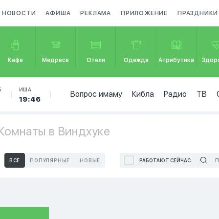
НОВОСТИ
АФИША
РЕКЛАМА
ПРИЛОЖЕНИЕ
ПРАЗДНИКИ
Кафе
Медресе
Отели
Одежда
Атрибутика
Здор
Б
ИША
Вопрос имаму
Кибла
Радио
ТВ
19:46
Комнаты в Виндхуке
ВСЕ
ПОПУЛЯРНЫЕ
НОВЫЕ
РАБОТАЮТ СЕЙЧАС