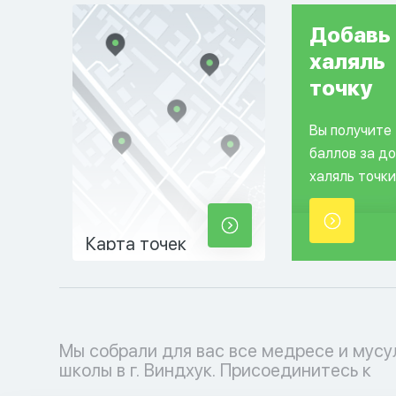
Добавь
халяль
точку
Вы получите
баллов за д
халяль точки
Карта точек
Мы собрали для вас все медресе и мус
мусульманскому образовательному проц
школы в г. Виндхук. Присоединитесь к