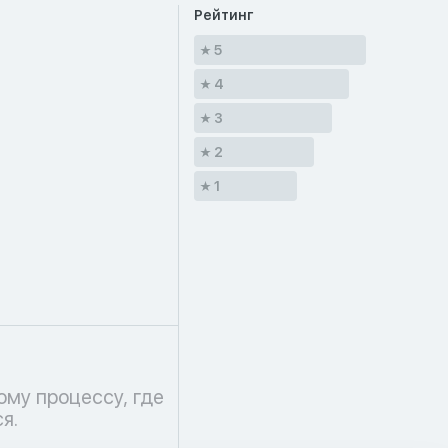
Рейтинг
5
4
3
2
1
я.