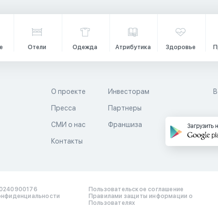
е
Отели
Одежда
Атрибутика
Здоровье
П
О проекте
Инвесторам
В
Пресса
Партнеры
й
СМИ о нас
Франшиза
Загрузить 
Контакты
0240900176
Пользовательское соглашение
онфиденциальности
Правилами защиты информации о
Пользователях