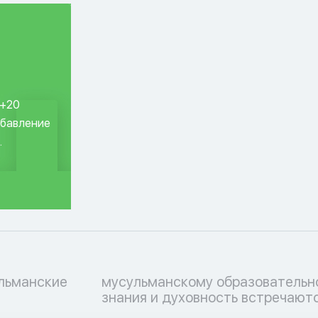
 +20
обавление
.
ульманские
ессу, где
знания и духовность встречаютс