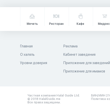
Мечеть
Ресторан
Кафе
Медрес
Главная
Реклама
О халяль
Кабинет заведения
Уровни доверия
Приложение для заведени
Приложение для имамов
Частная компания Halal Guide Ltd.
БИН/ИИН 21
© 2018 HalalGuide.me
Политика к
Все права защищены.