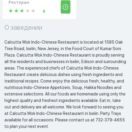
Ресторан
3
О заведении
Calcutta Wok Indo-Chinese Restaurant is located at 1585 Oak 
Tree Road, Iselin, New Jersey, in the Food Court of Kumar Soni 
Plaza. Calcutta Wok Indo-Chinese Restaurant is proudly serving 
all the residents and businesses in Iselin, Edison and surrounding 
areas. The experienced chefs of Calcutta Wok Indo-Chinese 
Restaurant create delicious dishes using fresh ingredients and 
traditional recipes. Come enjoy the delicious fresh, healthy, and 
nutritious Indo-Chinese Appetizers, Soup, Hakka Noodles and 
extensive selections. All our foods are homemade using only the 
highest quality and freshest ingredients available. Eat in, take 
out and delivery are all welcome. We look forward to seeing you 
at Calcutta Wok Indo-Chinese Restaurant in Iselin. Party Trays 
available for all occasions. Please contact us at 732-379-4655 
to plan your next event.  