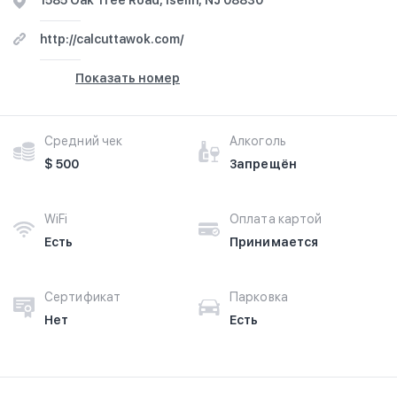
1585 Oak Tree Road, Iselin, NJ 08830
http://calcuttawok.com/
Показать номер
Средний чек
Алкоголь
$ 500
Запрещён
WiFi
Оплата картой
Есть
Принимается
Сертификат
Парковка
Нет
Есть