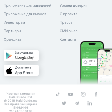
Приложение для заведений
Уровни доверия
Приложение для имамов
О проекте
Инвесторам
Пресса
Партнеры
СМИ о нас
Франшиза
Контакты
Загрузить на
Доступно в
App Store
Частная компания
Halal Guide Ltd.
© 2018 HalalGuide.me
Все права защищены.
БИН/ИИН
210240900176