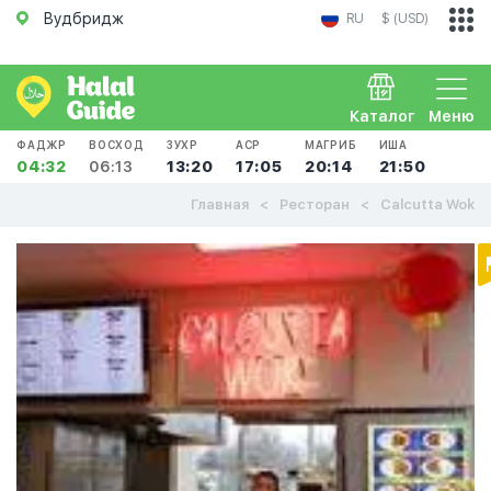
Вудбридж
RU
$ (USD)
Каталог
Меню
ФАДЖР
ВОСХОД
ЗУХР
АСР
МАГРИБ
ИША
04:32
06:13
13:20
17:05
20:14
21:50
Главная
Ресторан
Calcutta Wok