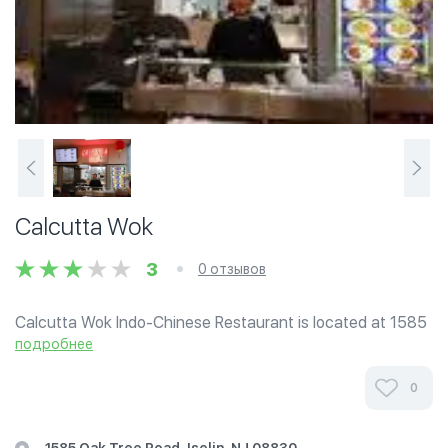
Calcutta Wok
3
0 отзывов
Calcutta Wok Indo-Chinese Restaurant is located at 1585
Oak Tree Road, Iselin, New Jersey, in the Food Court of
подробнее
Kumar Soni Plaza. Calcutta Wok Indo-Chinese Restaurant
is proudly serving all the...
0