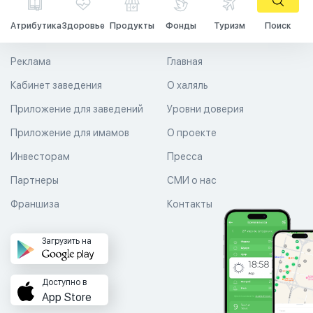
Атрибутика
Здоровье
Продукты
Фонды
Туризм
Поиск
Реклама
Главная
Кабинет заведения
О халяль
Приложение для заведений
Уровни доверия
Приложение для имамов
О проекте
Инвесторам
Пресса
Партнеры
СМИ о нас
Франшиза
Контакты
Загрузить на
Доступно в
App Store