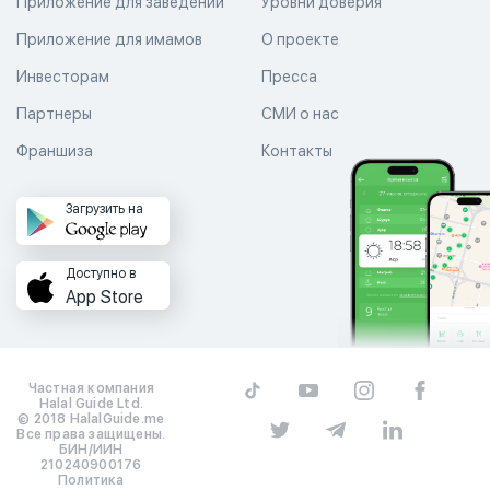
Приложение для заведений
Уровни доверия
Приложение для имамов
О проекте
Инвесторам
Пресса
Партнеры
СМИ о нас
Франшиза
Контакты
Загрузить на
Доступно в
App Store
Частная компания
Halal Guide Ltd.
© 2018 HalalGuide.me
Все права защищены.
БИН/ИИН
210240900176
Политика