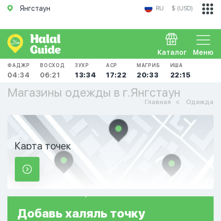
Янгстаун
RU
$ (USD)
Каталог
Меню
ФАДЖР
ВОСХОД
ЗУХР
АСР
МАГРИБ
ИША
04:34
06:21
13:34
17:22
20:33
22:15
Магазины одежды в г.Янгстаун
Главная
Одежда
Карта точек
Добавь
халяль
точку