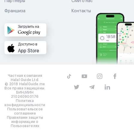
Партнеры
СМИ о нас
Франшиза
Контакты
Загрузить на
Доступно в
App Store
Частная компания
Halal Guide Ltd.
© 2018 HalalGuide.me
Все права защищены.
БИН/ИИН
210240900176
Политика
конфиденциальности
Пользовательское
соглашение
Правилами защиты
информации о
Пользователях