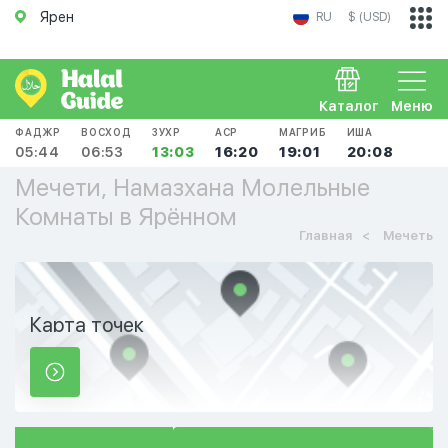
Ярен
RU
$ (USD)
Каталог
Меню
ФАДЖР
ВОСХОД
ЗУХР
АСР
МАГРИБ
ИША
05:44
06:53
13:03
16:20
19:01
20:08
Мечети, Намазхана Молельные
Комнаты в Ярённом
Главная
Мечеть
Карта точек