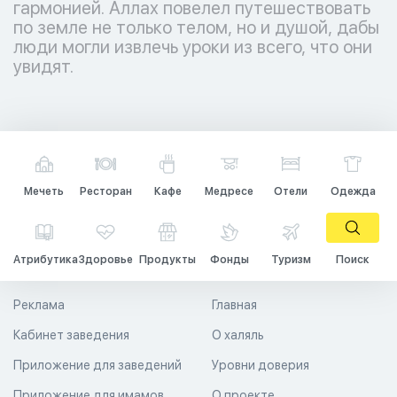
гармонией. Аллах повелел путешествовать
по земле не только телом, но и душой, дабы
люди могли извлечь уроки из всего, что они
увидят.
Мечеть
Ресторан
Кафе
Медресе
Отели
Одежда
Атрибутика
Здоровье
Продукты
Фонды
Туризм
Поиск
Реклама
Главная
Кабинет заведения
О халяль
Приложение для заведений
Уровни доверия
Приложение для имамов
О проекте