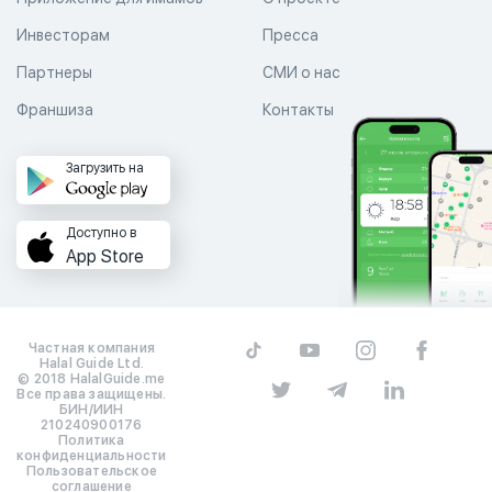
Инвесторам
Пресса
Партнеры
СМИ о нас
Франшиза
Контакты
Загрузить на
Доступно в
App Store
Частная компания
Halal Guide Ltd.
© 2018 HalalGuide.me
Все права защищены.
БИН/ИИН
210240900176
Политика
конфиденциальности
Пользовательское
соглашение