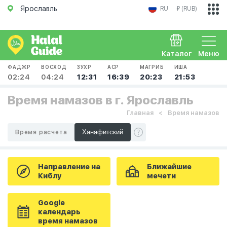
Ярославль
RU
₽ (RUB)
Каталог
Меню
ФАДЖР
ВОСХОД
ЗУХР
АСР
МАГРИБ
ИША
02:24
04:24
12:31
16:39
20:23
21:53
Время намазов в г. Ярославль
Главная
Время намазов
Время расчета
Направление на
Ближайшие
Киблу
мечети
Google
календарь
время намазов