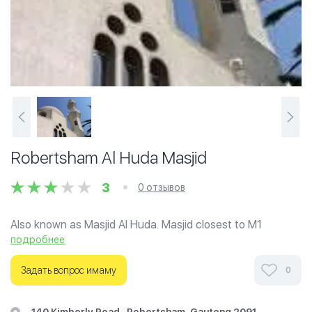
Robertsham Al Huda Masjid
3
0 отзывов
Also known as Masjid Al Huda. Masjid closest to M1
freeway heading south away from Johannesburg City
подробнее
Centre. Directly opposite Gold Reef City. Ladies salaah
facilities available.
Задать вопрос имаму
0
Ознакомьтесь с отзывами посетителей Robertsham Al