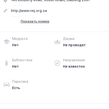
140 Kimberly Road , Robertsham, Gauteng 2091
Huda Masjid в г.Йоханнесбург на фотографиях и
узнайте о часах работы. Ваше духовное путешествие
http://www.rmj.org.za
начинается здесь.
Показать номер
Медресе
Джума
Нет
Не проводят
Библиотека
Направление
Нет
Не известно
Парковка
Есть