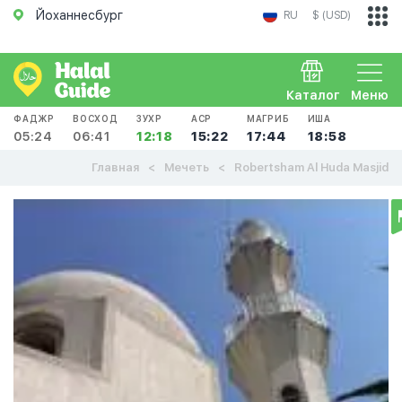
Йоханнесбург
RU
$ (USD)
Каталог
Меню
ФАДЖР
ВОСХОД
ЗУХР
АСР
МАГРИБ
ИША
05:24
06:41
12:18
15:22
17:44
18:58
Главная
Мечеть
Robertsham Al Huda Masjid