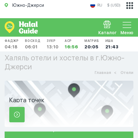
Южно-Джерси
RU
$ (USD)
Каталог
Меню
ФАДЖР
ВОСХОД
ЗУХР
АСР
МАГРИБ
ИША
04:18
06:01
13:10
16:56
20:05
21:43
Халяль отели и хостелы в г.Южно-
Джерси
Главная
Отели
Карта точек