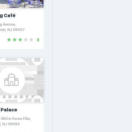
ig Café
g Avenue,
own, NJ 08057
3
 Palace
 White Horse Pike,
d, NJ 08084