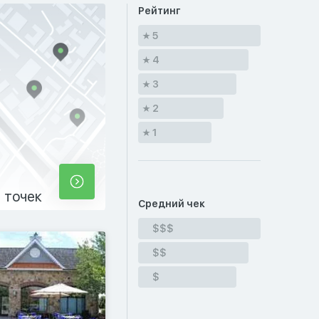
Рейтинг
5
4
3
2
1
 точек
Средний чек
$$$
$$
$