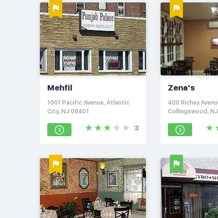
Mehfil
Zena's
1001 Pacific Avenue, Atlantic
400 Richey Avenu
City, NJ 08401
Collingswood, N
3