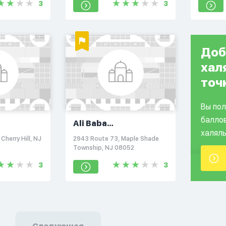
3
3
Доб
хал
точ
Вы по
балло
Ali Baba
халяль
Mediterranean Cuisine
Cherry Hill, NJ
2943 Route 73, Maple Shade
Township, NJ 08052
3
3