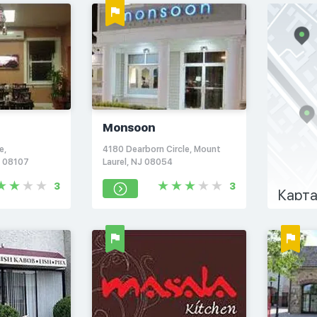
Monsoon
e,
4180 Dearborn Circle, Mount
J 08107
Laurel, NJ 08054
3
3
Карта