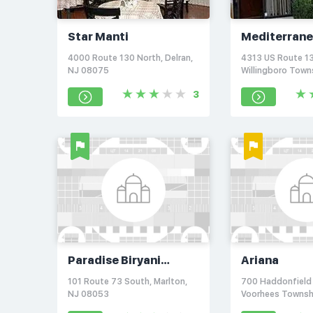
Star Manti
Mediterran
Restaurant
4000 Route 130 North, Delran,
4313 US Route 1
NJ 08075
Willingboro Town
08046
3
Paradise Biryani
Ariana
Pointe
101 Route 73 South, Marlton,
700 Haddonfield 
NJ 08053
Voorhees Townsh