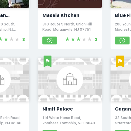
ean
Masala Kitchen
Blue F
30 South,
318 Route 9 North, Union Hill
200 Youn
ship, NJ
Road, Morganville, NJ 07751
Moorest
3
3
Nimit Palace
Gagan
Berlin Road,
114 White Horse Road,
33 South
ip, NJ 08043
Voorhees Township, NJ 08043
Stratfor