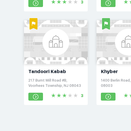
3
Tandoori Kabab
Khyber
217 Burnt Mill Road #B,
1400 Berlin Road, 
Voorhees Township, NJ 08043
08003
3