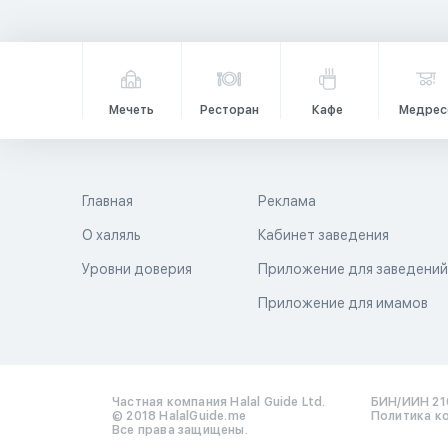
Мечеть
Ресторан
Кафе
Медрес
Главная
Реклама
О халяль
Кабинет заведения
Уровни доверия
Приложение для заведени
Приложение для имамов
Частная компания Halal Guide Ltd.
БИН/ИИН 21
© 2018 HalalGuide.me
Политика к
Все права защищены.