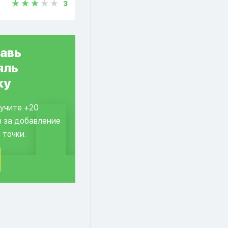
3
авь
яль
ку
лучите +20
в за добавление
 точки.