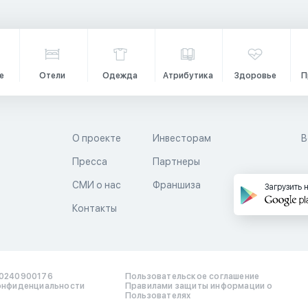
е
Отели
Одежда
Атрибутика
Здоровье
П
О проекте
Инвесторам
В
Пресса
Партнеры
й
СМИ о нас
Франшиза
Загрузить 
Контакты
0240900176
Пользовательское соглашение
онфиденциальности
Правилами защиты информации о
Пользователях