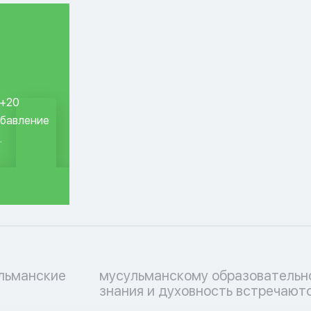
 +20
обавление
.
ульманские
ессу, где
знания и духовность встречаютс