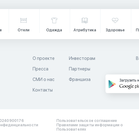
е
Отели
Одежда
Атрибутика
Здоровье
П
О проекте
Инвесторам
В
Пресса
Партнеры
й
СМИ о нас
Франшиза
Загрузить 
Контакты
0240900176
Пользовательское соглашение
онфиденциальности
Правилами защиты информации о
Пользователях