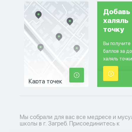
Добавь
халяль
точку
Вы получите
баллов за д
халяль точки
Карта точек
Мы собрали для вас все медресе и мус
мусульманскому образовательному проц
школы в г. Загреб. Присоединитесь к