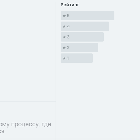
Рейтинг
5
4
3
2
1
я.