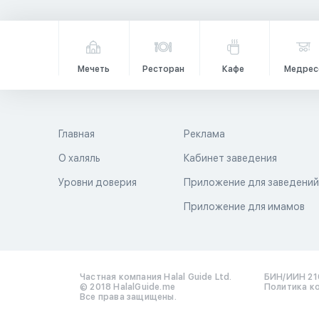
Мечеть
Ресторан
Кафе
Медрес
Главная
Реклама
О халяль
Кабинет заведения
Уровни доверия
Приложение для заведени
Приложение для имамов
Частная компания Halal Guide Ltd.
БИН/ИИН 21
© 2018 HalalGuide.me
Политика к
Все права защищены.