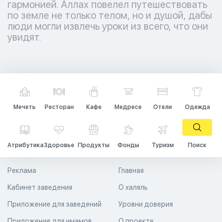
гармонией. Аллах повелел путешествовать
по земле не только телом, но и душой, дабы
люди могли извлечь уроки из всего, что они
увидят.
Мечеть
Ресторан
Кафе
Медресе
Отели
Одежда
Атрибутика
Здоровье
Продукты
Фонды
Туризм
Поиск
Реклама
Главная
Кабинет заведения
О халяль
Приложение для заведений
Уровни доверия
Приложение для имамов
О проекте