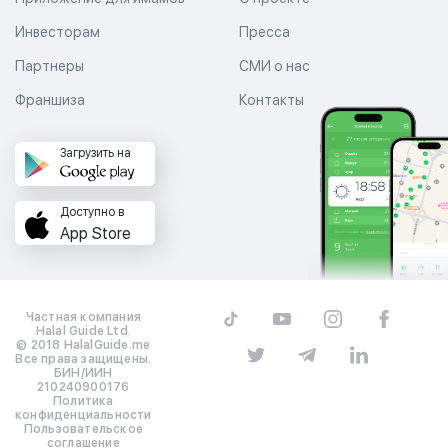
Инвесторам
Пресса
Партнеры
СМИ о нас
Франшиза
Контакты
Загрузить на
Доступно в
App Store
Частная компания
Halal Guide Ltd.
© 2018 HalalGuide.me
Все права защищены.
БИН/ИИН
210240900176
Политика
конфиденциальности
Пользовательское
соглашение