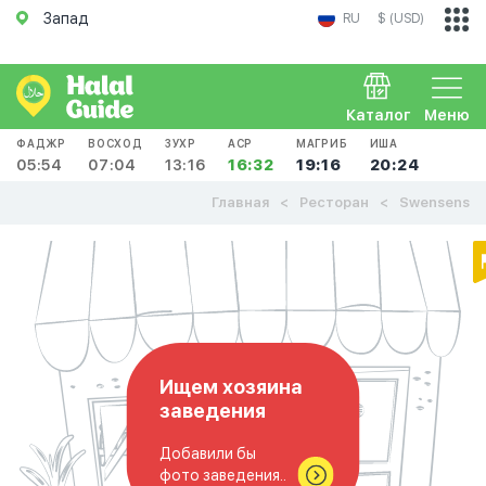
Запад
RU
$ (USD)
Каталог
Меню
ФАДЖР
ВОСХОД
ЗУХР
АСР
МАГРИБ
ИША
05:54
07:04
13:16
16:32
19:16
20:24
Главная
Ресторан
Swensens
Ищем хозяина
заведения
Добавили бы
фото заведения..