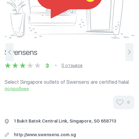
Swensens
3
0 отзывов
Select Singapore outlets of Swensens are certified halal.
Located in unit #02-05 West Mall.
подробнее
0
1 Bukit Batok Central Link, Singapore, SG 658713
http://www.swensens.com.sg