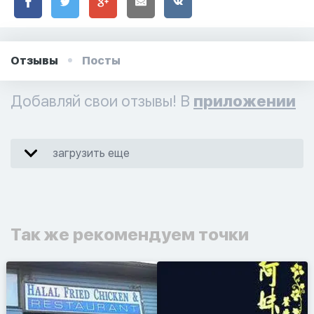
Отзывы
Посты
Добавляй свои отзывы! В
приложении
загрузить еще
Так же рекомендуем точки