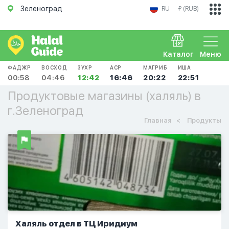
Зеленоград
RU
₽ (RUB)
Каталог
Меню
ФАДЖР
ВОСХОД
ЗУХР
АСР
МАГРИБ
ИША
00:58
04:46
12:42
16:46
20:22
22:51
Продуктовые магазины (халяль) в
г.Зеленоград
Главная
Продукты
Халяль отдел в ТЦ Иридиум