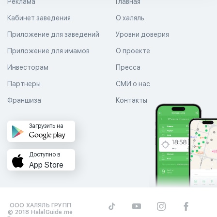
Реклама
Главная
Кабинет заведения
О халяль
Приложение для заведений
Уровни доверия
Приложение для имамов
О проекте
Инвесторам
Пресса
Партнеры
СМИ о нас
Франшиза
Контакты
Загрузить на
Доступно в
App Store
ООО ХАЛЯЛЬ ГРУПП
© 2018 HalalGuide.me