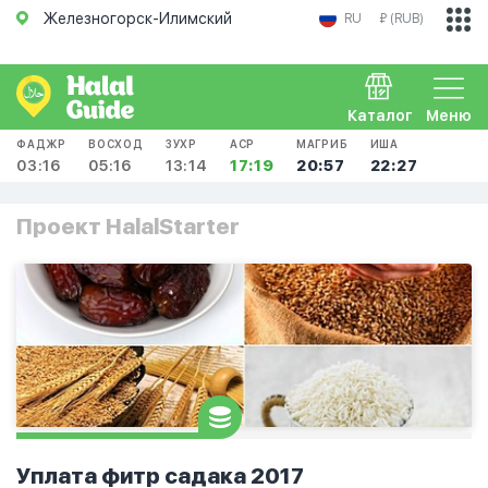
Железногорск-Илимский
RU
₽ (RUB)
Каталог
Меню
ФАДЖР
ВОСХОД
ЗУХР
АСР
МАГРИБ
ИША
03:16
05:16
13:14
17:19
20:57
22:27
Проект HalalStarter
Уплата фитр садака 2017