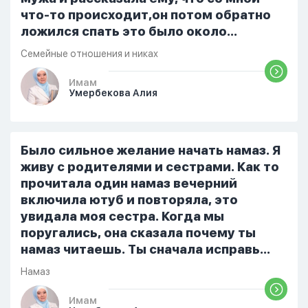
что-то происходит,он потом обратно
ложился спать это было около
одиннадцати вечера. Но я снова
Семейные отношения и никах
разбудила его, сказав, что мне плохо.
Он ответил: «Я живу с больными». Мне
Имам
Умербекова Алия
стало очень обидно, и я решила
терпеть свою боль, повернулась
попыталась и уснуть) Но потом он
проснулся и спросил, что случилось. И
Было сильное желание начать намаз. Я
я рассказала о своих проблемах. Затем
живу с родителями и сестрами. Как то
я сказала ему:...
прочитала один намаз вечерний
включила ютуб и повторяла, это
увидала моя сестра. Когда мы
поругались, она сказала почему ты
намаз читаешь. Ты сначала исправь
себя. После этого я не вставала на
Намаз
намаз и не видела жайнамаз. Я просто
уже так не могу читать, смотреть . Дуа
Имам