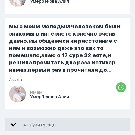
Умербекова Алия
я делаю скрытно если делаю дома. Я
не показываю теперь никому что я
верю. Потому что пойдут осуждения.
От родных же людей.
мы с моим молодым человеком были
знакомы в интернете конечно очень
давно,мы общаемся на расстояние с
ним и возможно даже это как то
помешало,знаю о 17 суре 32 аяте,и
решила прочитать два раза истихар
намаз,первый раз я прочитала до
«Аср» намаза и сначала было
Акыда
тревожно,позже стало спокойно и в
голову начали лезть только хорошие
Имам
Умербекова Алия
мысли,во второй раз когда я решила в
очередной раз прочитать истихар дуа.
я читала его переводом на
русский,потому что боялась
загрузить еще
ошибиться и то что намаз не
примется,совершила истихар во время