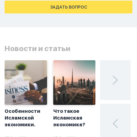
тахаджуд...
ЗАДАТЬ ВОПРОС
Новости и статьи
Особенности
Что такое
Без греха: чт
Исламской
Исламская
такое
экономики.
экономика?
халяльное
инвестирова