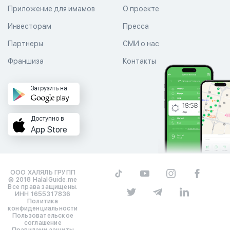
Приложение для имамов
О проекте
Инвесторам
Пресса
Партнеры
СМИ о нас
Франшиза
Контакты
Загрузить на
Доступно в
App Store
ООО ХАЛЯЛЬ ГРУПП
© 2018 HalalGuide.me
Все права защищены.
ИНН 1655317836
Политика
конфиденциальности
Пользовательское
соглашение