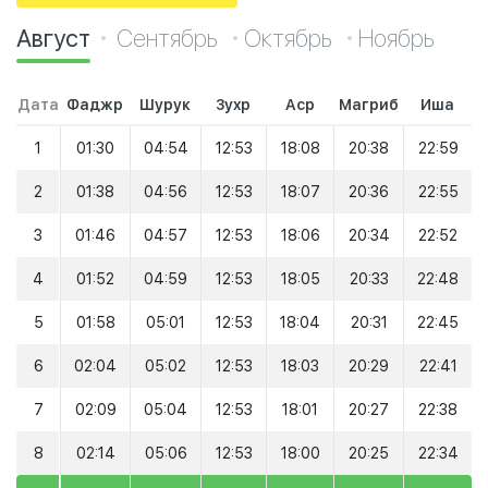
Август
Сентябрь
Октябрь
Ноябрь
Дата
Фаджр
Шурук
Зухр
Аср
Магриб
Иша
1
01:30
04:54
12:53
18:08
20:38
22:59
2
01:38
04:56
12:53
18:07
20:36
22:55
3
01:46
04:57
12:53
18:06
20:34
22:52
4
01:52
04:59
12:53
18:05
20:33
22:48
5
01:58
05:01
12:53
18:04
20:31
22:45
6
02:04
05:02
12:53
18:03
20:29
22:41
7
02:09
05:04
12:53
18:01
20:27
22:38
8
02:14
05:06
12:53
18:00
20:25
22:34