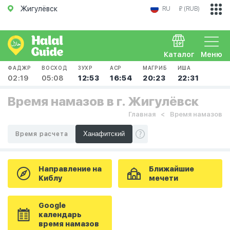
Жигулёвск
RU
₽ (RUB)
Каталог
Меню
ФАДЖР
ВОСХОД
ЗУХР
АСР
МАГРИБ
ИША
02:19
05:08
12:53
16:54
20:23
22:31
Время намазов в г. Жигулёвск
Главная
Время намазов
Время расчета
Направление на
Ближайшие
Киблу
мечети
Google
календарь
время намазов