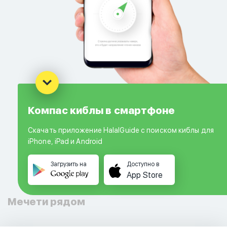
Компас киблы в смартфоне
Скачать приложение HalalGuide с поиском киблы для
iPhone, iPad и Android
Загрузить на
Доступно в
App Store
Мечети рядом