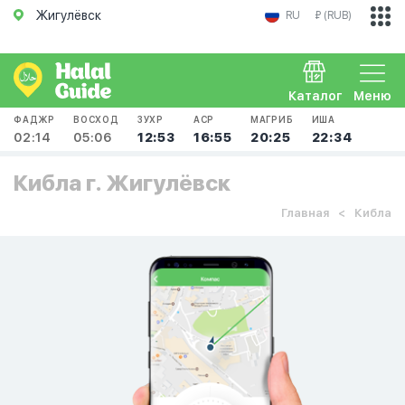
Жигулёвск
RU
₽ (RUB)
Каталог
Меню
ФАДЖР
ВОСХОД
ЗУХР
АСР
МАГРИБ
ИША
02:14
05:06
12:53
16:55
20:25
22:34
Кибла г. Жигулёвск
Главная
Кибла