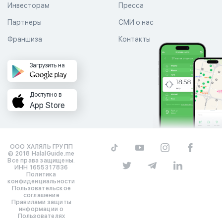
Инвесторам
Пресса
Партнеры
СМИ о нас
Франшиза
Контакты
Загрузить на
Доступно в
App Store
ООО ХАЛЯЛЬ ГРУПП
© 2018 HalalGuide.me
Все права защищены.
ИНН 1655317836
Политика
конфиденциальности
Пользовательское
соглашение
Правилами защиты
информации о
Пользователях