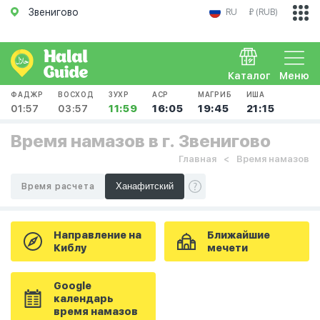
Звенигово
RU
₽ (RUB)
Каталог
Меню
ФАДЖР
ВОСХОД
ЗУХР
АСР
МАГРИБ
ИША
01:57
03:57
11:59
16:05
19:45
21:15
Время намазов в г. Звенигово
Главная
Время намазов
Время расчета
Направление на
Ближайшие
Киблу
мечети
Google
календарь
время намазов