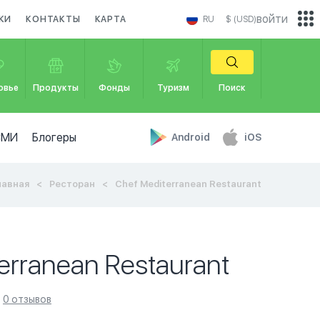
войти
КИ
КОНТАКТЫ
КАРТА
RU
$ (USD)
овье
Продукты
Фонды
Туризм
Поиск
СМИ
Блогеры
Android
iOS
лавная
Ресторан
Chef Mediterranean Restaurant
erranean Restaurant
0 отзывов