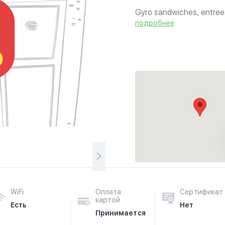
Gyro sandwiches, entrees
Chef Restaurant started l
подробнее
International Hotel in Sydn
WiFi
Оплата
Сертификат
картой
Есть
Нет
Принимается