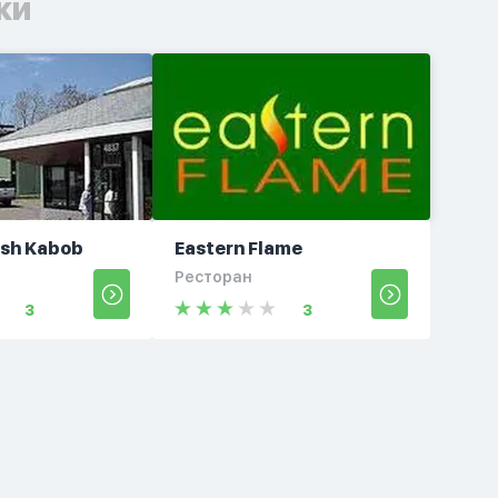
ки
ish Kabob
Eastern Flame
Ресторан
3
3