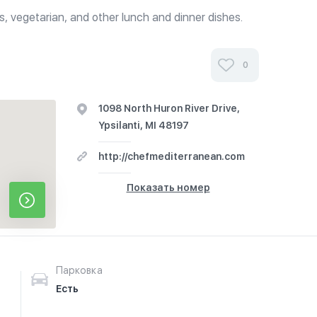
, vegetarian, and other lunch and dinner dishes.
ong before it's doors were open. Working at Hilton
ey, Australia, Chef...
0
1098 North Huron River Drive,
Ypsilanti, MI 48197
http://chefmediterranean.com
Показать номер
Парковка
Есть