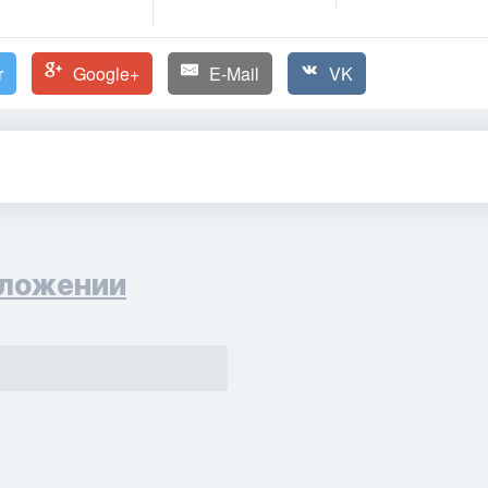
r
Google+
E-Mail
VK
ложении