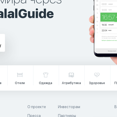
lalGuide
е
Отели
Одежда
Атрибутика
Здоровье
П
О проекте
Инвесторам
В
Пресса
Партнеры