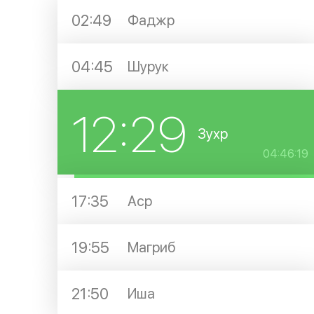
02:49
Фаджр
04:45
Шурук
12:29
Зухр
04:46:18
17:35
Аср
19:55
Магриб
21:50
Иша