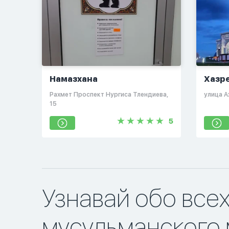
Намазхана
Хазр
​Рахмет​ Проспект Нургиса Тлендиева,
улица А
15
5
Узнавай обо все
мусульманского 