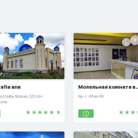
Rafia ana
Молельная комната в
заведении "Korean Str
Мустафы Шокая, 2/2​ пос.
пр-т. Абая 46
Food"
кель
5