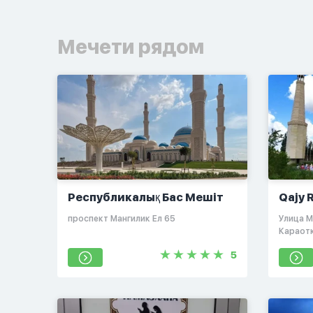
Мечети рядом
Республикалық Бас Мешіт
Qajy 
проспект Мангилик Ел 65
​Улица 
Караот
5