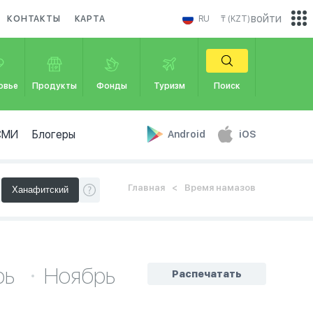
войти
КОНТАКТЫ
КАРТА
RU
₸ (KZT)
овье
Продукты
Фонды
Туризм
Поиск
СМИ
Блогеры
Android
iOS
Главная
Время намазов
рь
Ноябрь
Распечатать