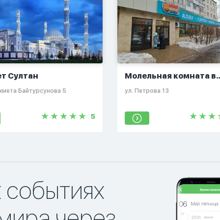
ет Султан
Молельная комната в
заведении "Max Plov
хмета Байтурсунова 5
ул. Петрова 13
Center""
5
х событиях
мира через