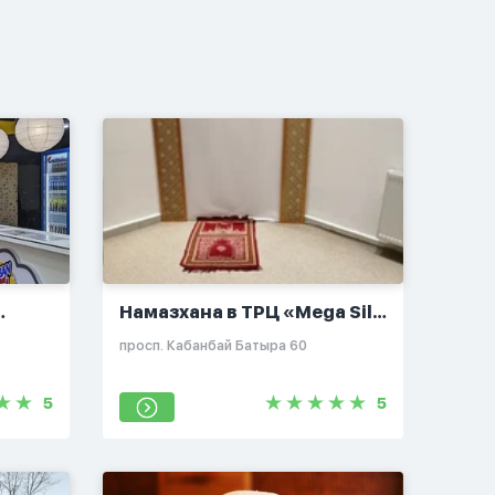
Намазхана в ТРЦ «Mega Silk
eet
Way»
просп. Кабанбай Батыра 60
5
5