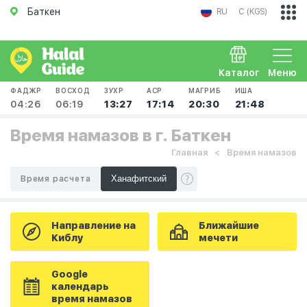
Баткен
RU
С (KGS)
Каталог
Меню
ФАДЖР
ВОСХОД
ЗУХР
АСР
МАГРИБ
ИША
04:26
06:19
13:27
17:14
20:30
21:48
Время намазов в г. Баткен
Главная
Время намазов
Время расчета
Направление на
Ближайшие
Киблу
мечети
Google
календарь
время намазов