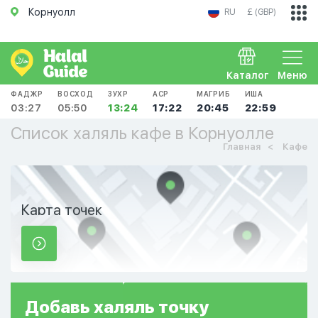
Корнуолл
RU
£ (GBP)
Каталог
Меню
ФАДЖР
ВОСХОД
ЗУХР
АСР
МАГРИБ
ИША
03:27
05:50
13:24
17:22
20:45
22:59
Список халяль кафе в Корнуолле
Главная
Кафе
Карта точек
Добавь
халяль
точку