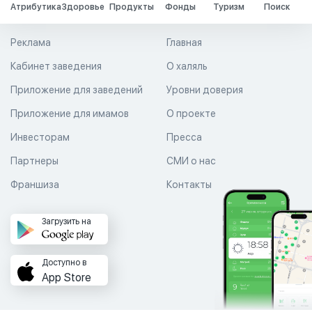
Атрибутика
Здоровье
Продукты
Фонды
Туризм
Поиск
Реклама
Главная
Кабинет заведения
О халяль
Приложение для заведений
Уровни доверия
Приложение для имамов
О проекте
Инвесторам
Пресса
Партнеры
СМИ о нас
Франшиза
Контакты
Загрузить на
Доступно в
App Store