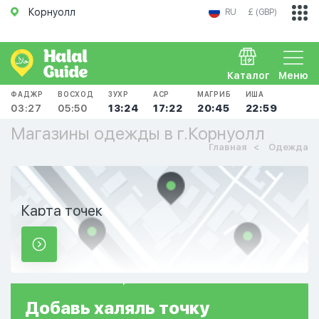
Корнуолл
RU
£ (GBP)
Каталог
Меню
ФАДЖР
ВОСХОД
ЗУХР
АСР
МАГРИБ
ИША
03:27
05:50
13:24
17:22
20:45
22:59
Магазины одежды в г.Корнуолл
Главная
Одежда
Карта точек
Добавь
халяль
точку