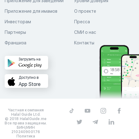
Приложение для заведений
Уровни доверия
Приложение для имамов
О проекте
Инвесторам
Пресса
Партнеры
СМИ о нас
Франшиза
Контакты
Загрузить на
Доступно в
App Store
Частная компания
Halal Guide Ltd.
© 2018 HalalGuide.me
Все права защищены.
БИН/ИИН
210240900176
Политика