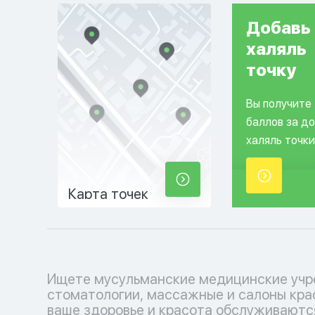
Добавь
халяль
точку
Вы получите
баллов за д
халяль точки
Карта точек
Ищете мусульманские медицинские учр
косметологические услуги, соответ
стоматологии, массажные и салоны кра
вашим религиозным убеждениям. Позабо
ваше здоровье и красота обслуживаютс
себе с уважением к вашим традициям.