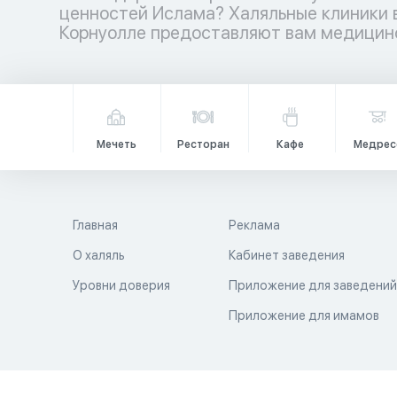
ценностей Ислама? Халяльные клиники 
медицинских учреждений ждет вас – ваш
Корнуолле предоставляют вам медицин
Мечеть
Ресторан
Кафе
Медрес
Главная
Реклама
О халяль
Кабинет заведения
Уровни доверия
Приложение для заведени
Приложение для имамов