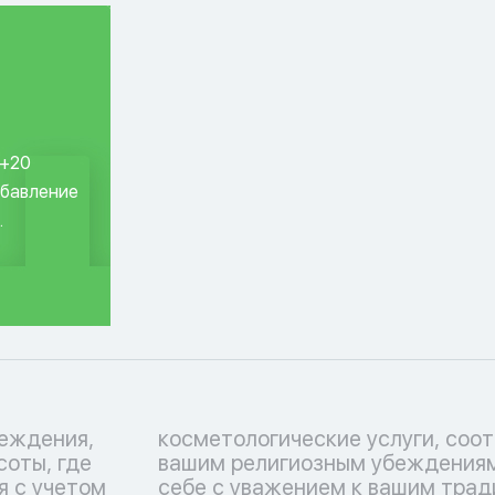
 +20
обавление
.
еждения,
ствующие
соты, где
тьтесь о
я с учетом
 Перечень