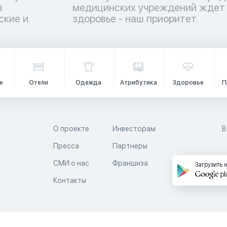
в
е
ские и
здоровье - наш приоритет.
е
Отели
Одежда
Атрибутика
Здоровье
П
О проекте
Инвесторам
В
Пресса
Партнеры
й
СМИ о нас
Франшиза
Загрузить 
Контакты