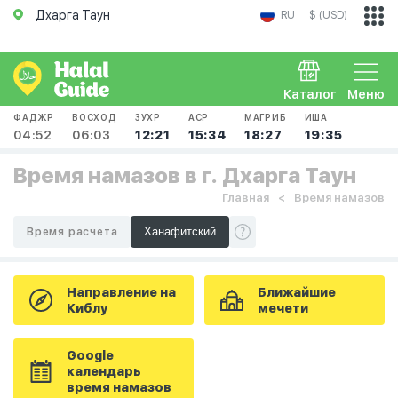
Дхарга Таун
RU
$ (USD)
Каталог
Меню
ФАДЖР
ВОСХОД
ЗУХР
АСР
МАГРИБ
ИША
04:52
06:03
12:21
15:34
18:27
19:35
Время намазов в г. Дхарга Таун
Главная
Время намазов
Время расчета
Направление на
Ближайшие
Киблу
мечети
Google
календарь
время намазов