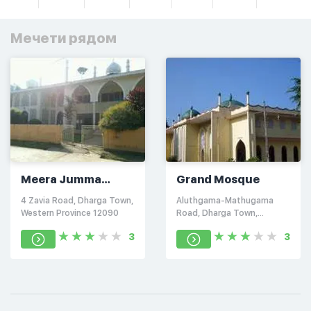
Мечети рядом
Meera Jumma
Grand Mosque
Masjid
4 Zavia Road, Dharga Town,
Aluthgama-Mathugama
Western Province 12090
Road, Dharga Town,
Western Province 12090
3
3