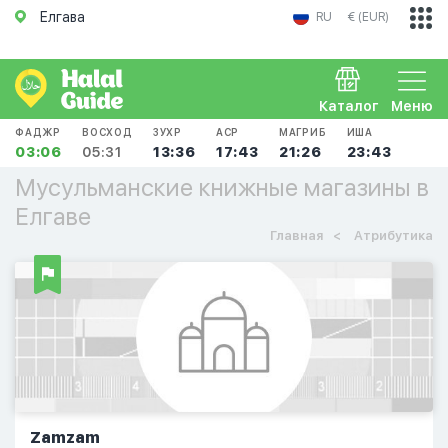
Елгава
RU
€ (EUR)
Каталог
Меню
ФАДЖР
ВОСХОД
ЗУХР
АСР
МАГРИБ
ИША
03:06
05:31
13:36
17:43
21:26
23:43
Мусульманские книжные магазины в
Елгаве
Главная
Атрибутика
Zamzam