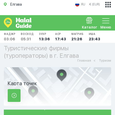
Елгава
RU
€ (EUR)
Каталог
Меню
ФАДЖР
ВОСХОД
ЗУХР
АСР
МАГРИБ
ИША
03:06
05:31
13:36
17:43
21:26
23:43
Туристические фирмы
(туроператоры) в г. Елгава
Главная
Туризм
Карта точек