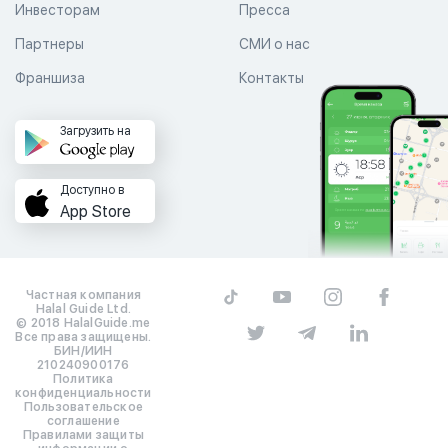
Инвесторам
Пресса
Партнеры
СМИ о нас
Франшиза
Контакты
Загрузить на
Доступно в
App Store
Частная компания
Halal Guide Ltd.
© 2018 HalalGuide.me
Все права защищены.
БИН/ИИН
210240900176
Политика
конфиденциальности
Пользовательское
соглашение
Правилами защиты