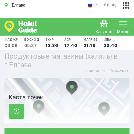
Елгава
RU
€ (EUR)
Каталог
Меню
ФАДЖР
ВОСХОД
ЗУХР
АСР
МАГРИБ
ИША
03:08
05:37
13:36
17:40
21:19
23:40
Продуктовые магазины (халяль) в
г.Елгава
Главная
Продукты
Карта точек