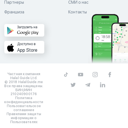
Партнеры
СМИ о нас
Франшиза
Контакты
Загрузить на
Доступно в
App Store
Частная компания
Halal Guide Ltd.
© 2018 HalalGuide.me
Все права защищены.
БИН/ИИН
210240900176
Политика
конфиденциальности
Пользовательское
соглашение
Правилами защиты
информации о
Пользователях