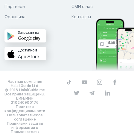
Партнеры
СМИ о нас
Франшиза
Контакты
Загрузить на
Доступно в
App Store
Частная компания
Halal Guide Ltd.
© 2018 HalalGuide.me
Все права защищены.
БИН/ИИН
210240900176
Политика
конфиденциальности
Пользовательское
соглашение
Правилами защиты
информации о
Пользователях