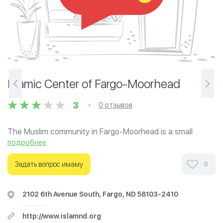
Islamic Center of Fargo-Moorhead
3
0 отзывов
The Muslim community in Fargo-Moorhead is a small
community of around 4000 people. The Masjid is open for
подробнее
all five prayers daily and Friday's Jumah prayer.
Задать вопрос имаму
0
Ознакомьтесь с отзывами посетителей Islamic Center
of Fargo-Moorhead в г.Фарго на фотографиях и узнайте
2102 6th Avenue South, Fargo, ND 58103-2410
о часах работы. Ваше духовное путешествие
начинается здесь.
http://www.islamnd.org