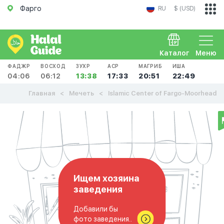
Фарго
RU
$ (USD)
Каталог
Меню
ФАДЖР
ВОСХОД
ЗУХР
АСР
МАГРИБ
ИША
04:06
06:12
13:38
17:33
20:51
22:49
Главная
Мечеть
Islamic Center of Fargo-Moorhead
Ищем хозяина
заведения
Добавили бы
фото заведения..