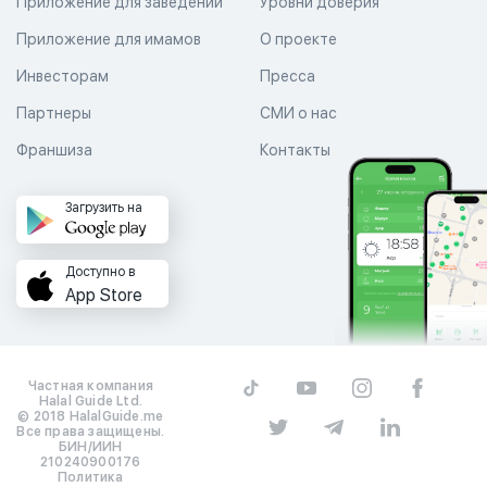
Приложение для заведений
Уровни доверия
Приложение для имамов
О проекте
Инвесторам
Пресса
Партнеры
СМИ о нас
Франшиза
Контакты
Загрузить на
Доступно в
App Store
Частная компания
Halal Guide Ltd.
© 2018 HalalGuide.me
Все права защищены.
БИН/ИИН
210240900176
Политика