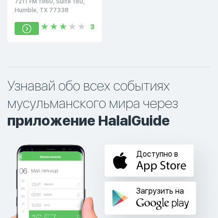
7211 FM 1960, Suite 180,
Humble, TX 77338
3
Узнавай обо всех событиях
мусульманского мира через
приложение HalalGuide
Доступно в
Загрузить на