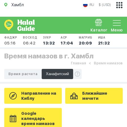
Хамбл
RU
$ (USD)
Каталог
Меню
ФАДЖР
ВОСХОД
ЗУХР
АСР
МАГРИБ
ИША
05:16
06:42
13:32
17:04
20:09
21:32
Время намазов в г. Хамбл
Главная
Время намазов
Время расчета
Направление на
Ближайшие
Киблу
мечети
Google
календарь
время намазов