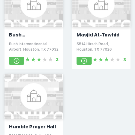
Bush
Masjid At-Tawhid
Intercontinental
Bush Intercontinental
5514 Hirsch Road,
Airport (IAH)
Airport, Houston, TX 77032
Houston, TX 77026
Interfaith Chapel
3
3
Humble Prayer Hall