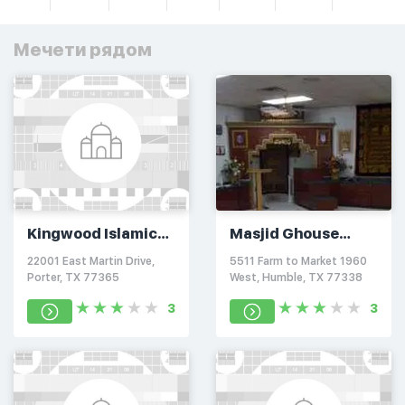
Мечети рядом
Kingwood Islamic
Masjid Ghouse
Center
Azam
22001 East Martin Drive,
5511 Farm to Market 1960
Porter, TX 77365
West, Humble, TX 77338
3
3