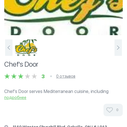
Chef's Door
3
0 отзывов
Chef's Door serves Mediterranean cuisine, including
shawarma, falafel, grill, and more.
подробнее
0