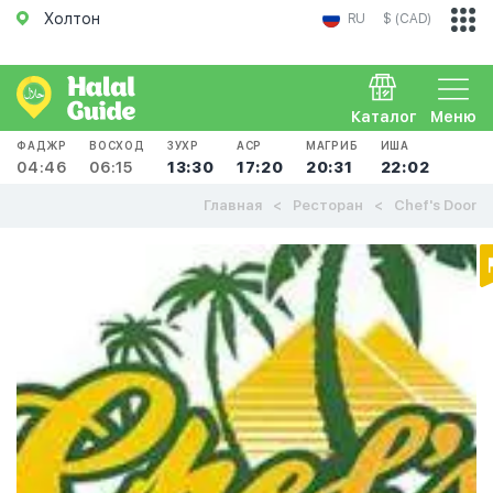
Холтон
RU
$ (CAD)
Каталог
Меню
ФАДЖР
ВОСХОД
ЗУХР
АСР
МАГРИБ
ИША
04:46
06:15
13:30
17:20
20:31
22:02
Главная
Ресторан
Chef's Door