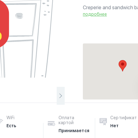
Creperie and sandwich bar
crepes, coffee, and much
подробнее
WiFi
Оплата
Сертификат
картой
Есть
Нет
Принимается