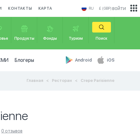
войти
И
КОНТАКТЫ
КАРТА
RU
£ (GBP)
овье
Продукты
Фонды
Туризм
Поиск
СМИ
Блогеры
Android
iOS
Главная
Ресторан
Crepe Parisienne
sienne
0 отзывов