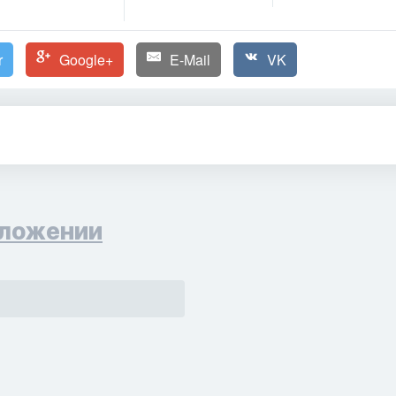
r
Google+
E-Mail
VK
ложении