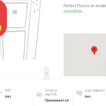
Perfect Pizza is an esta
stores nationwide.
подробнее
WiFi
Оплата
Сертификат
картой
Нет
Нет
Принимается