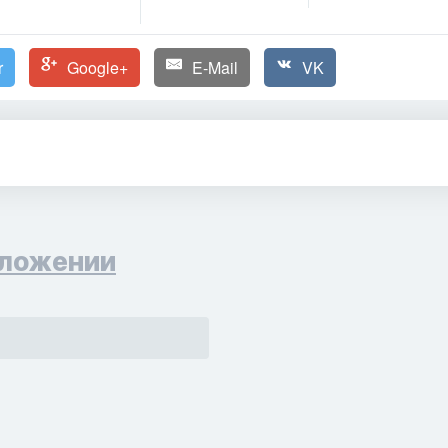
r
Google+
E-Mail
VK
ложении