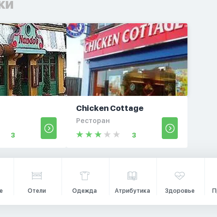
ки
Chicken Cottage
Ресторан
3
3
е
Отели
Одежда
Атрибутика
Здоровье
П