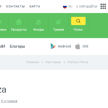
войти
И
КОНТАКТЫ
КАРТА
RU
£ (GBP)
овье
Продукты
Фонды
Туризм
Поиск
МИ
Блогеры
Android
iOS
Главная
Ресторан
Perfect Pizza
za
0 отзывов