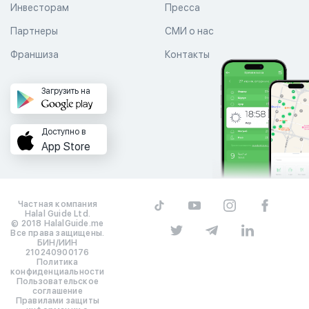
Инвесторам
Пресса
Партнеры
СМИ о нас
Франшиза
Контакты
Загрузить на
Доступно в
App Store
Частная компания
Halal Guide Ltd.
© 2018 HalalGuide.me
Все права защищены.
БИН/ИИН
210240900176
Политика
конфиденциальности
Пользовательское
соглашение
Правилами защиты