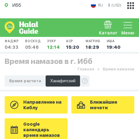
Ибб
RU
$ (USD)
Каталог
Меню
ФАДЖР
ВОСХОД
ЗУХР
АСР
МАГРИБ
ИША
04:33
05:46
12:14
15:20
18:29
19:40
Время намазов в г. Ибб
Главная
Время намазов
Время расчета
Направление на
Ближайшие
Киблу
мечети
Google
календарь
время намазов