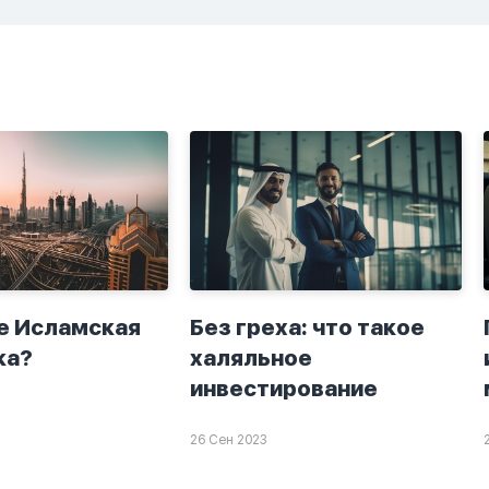
а. Я не
второй раз когда я
ю теперь
решила в очередной
о я верю.
раз прочитать истихар
то пойдут
дуа. я читала его
я. От родных
переводом на
.
русский,потому что
боялась ошибиться и
то что намаз не
примется,совершила
истихар во время
тахаджуд...
е Исламская
Без греха: что такое
ка?
халяльное
инвестирование
26 Сен 2023