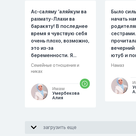
Ас-саляму ‘аляйкум ва
Было сил
рахмату-Ллахи ва
начать на
баракяту! В последнее
родителя
время я чувствую себя
сестрами.
очень плохо, возможно,
прочитал
это из-за
вечерний
беременности. Я
ютуб и по
разбудила мужа и
увидала м
Семейные отношения и
Намаз
рассказала ему, что со
Когда мы 
никах
мной что-то
она сказа
И
происходит,он потом
намаз чит
У
Имам
обратно ложился спать
сначала и
А
Умербекова
Алия
это было около
После это
одиннадцати вечера.
вставала 
Но я снова разбудила
видела жа
его, сказав, что мне
просто уж
загрузить еще
плохо. Он ответил: «Я
читать, с
живу с больными». Мне
я делаю с