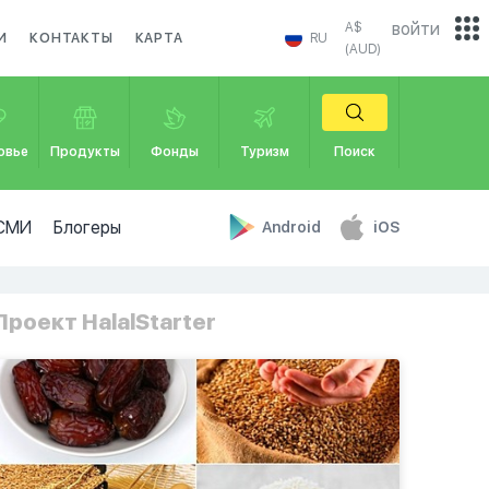
войти
A$
И
КОНТАКТЫ
КАРТА
RU
(AUD)
овье
Продукты
Фонды
Туризм
Поиск
СМИ
Блогеры
Android
iOS
Проект HalalStarter