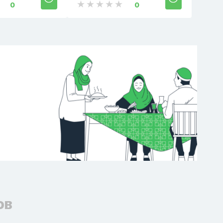
0
0
ов