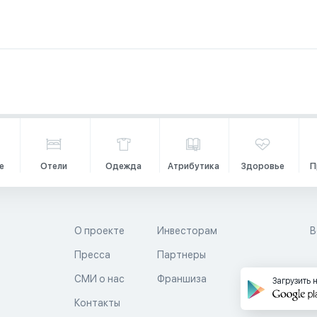
е
Отели
Одежда
Атрибутика
Здоровье
П
О проекте
Инвесторам
В
Пресса
Партнеры
й
СМИ о нас
Франшиза
Загрузить 
Контакты