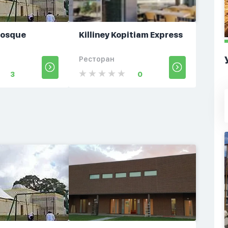
Mosque
Killiney Kopitiam Express
Ресторан
3
0