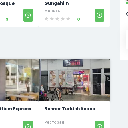
Mosque
Gungahlin
Мечеть
3
0
pitiam Express
Bonner Turkish Kebab
Ресторан