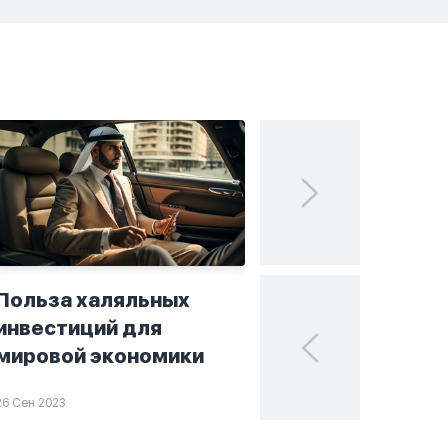
Польза халяльных
Исламские финан
инвестиций для
поисках устойчи
мировой экономики
в мире инвестиц
26 Сен 2023
25 Сен 2023