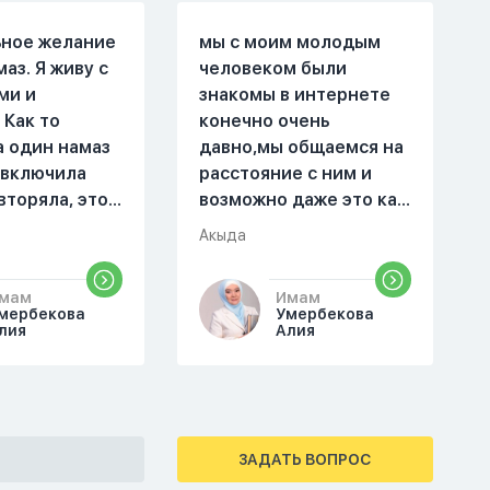
ьное желание
мы с моим молодым
маз. Я живу с
человеком были
ми и
знакомы в интернете
 Как то
конечно очень
а один намаз
давно,мы общаемся на
 включила
расстояние с ним и
вторяла, это
возможно даже это как
оя сестра.
то помешало,знаю о 17
Акыда
поругались,
суре 32 аяте,и решила
ла почему ты
прочитать два раза
мам
Имам
аешь. Ты
истихар намаз,первый
мербекова
Умербекова
справь себя.
раз я прочитала до
лия
Алия
го я не
«Аср» намаза и
на намаз и не
сначала было
йнамаз. Я
тревожно,позже стало
е так не могу
спокойно и в голову
ЗАДАТЬ ВОПРОС
мотреть . Дуа
начали лезть только
крытно если
хорошие мысли,во