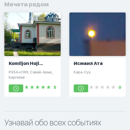
Мечети рядом
Komiljon Hoji
Исмаил Ата
Masjidi
PX54+CWX, Савай-Арык,
Кара-Суу
Киргизия
5
0
Узнавай обо всех событиях