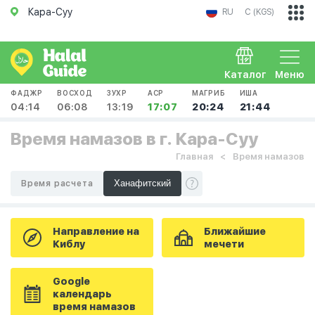
Кара-Суу
RU
С (KGS)
Каталог
Меню
ФАДЖР
ВОСХОД
ЗУХР
АСР
МАГРИБ
ИША
04:14
06:08
13:19
17:07
20:24
21:44
Время намазов в г. Кара-Суу
Главная
Время намазов
Время расчета
Направление на
Ближайшие
Киблу
мечети
Google
календарь
время намазов