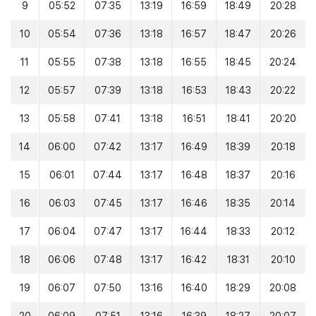
9
05:52
07:35
13:19
16:59
18:49
20:28
10
05:54
07:36
13:18
16:57
18:47
20:26
11
05:55
07:38
13:18
16:55
18:45
20:24
12
05:57
07:39
13:18
16:53
18:43
20:22
13
05:58
07:41
13:18
16:51
18:41
20:20
14
06:00
07:42
13:17
16:49
18:39
20:18
15
06:01
07:44
13:17
16:48
18:37
20:16
16
06:03
07:45
13:17
16:46
18:35
20:14
17
06:04
07:47
13:17
16:44
18:33
20:12
18
06:06
07:48
13:17
16:42
18:31
20:10
19
06:07
07:50
13:16
16:40
18:29
20:08