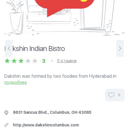
Dakshin Indian Bistro
3
0 отзывов
Dakshin was formed by two foodies from Hyderabad in
search for a true authentic South Indian cuisine. Southern
подробнее
India, Home to the musical elite, and Home to regional
rhythms and ragas, Home to the...
0
8631 Sancus Blvd., Columbus, OH 43085
http://www.dakshincolumbus.com