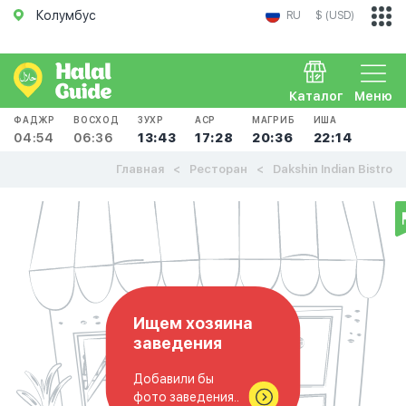
Колумбус
RU
$ (USD)
Каталог
Меню
ФАДЖР
ВОСХОД
ЗУХР
АСР
МАГРИБ
ИША
04:54
06:36
13:43
17:28
20:36
22:14
Главная
Ресторан
Dakshin Indian Bistro
Ищем хозяина
заведения
Добавили бы
фото заведения..