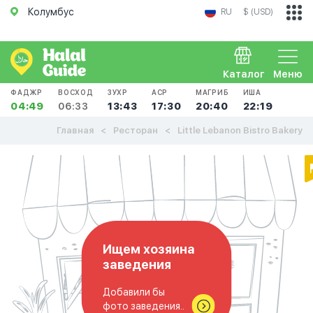
Колумбус
RU
$ (USD)
Каталог
Меню
ФАДЖР
ВОСХОД
ЗУХР
АСР
МАГРИБ
ИША
04:49
06:33
13:43
17:30
20:40
22:19
Главная
Ресторан
Little Lebanon Bistro Bakery
Ищем хозяина
заведения
Добавили бы
фото заведения..