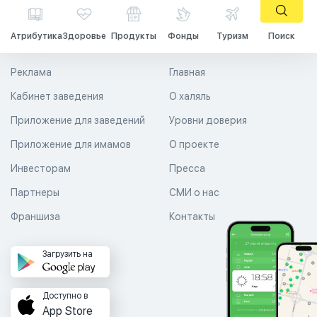
Атрибутика
Здоровье
Продукты
Фонды
Туризм
Поиск
Реклама
Главная
Кабинет заведения
О халяль
Приложение для заведений
Уровни доверия
Приложение для имамов
О проекте
Инвесторам
Пресса
Партнеры
СМИ о нас
Франшиза
Контакты
Загрузить на
Доступно в
App Store