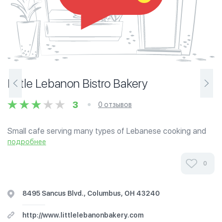
Little Lebanon Bistro Bakery
3
0 отзывов
Small cafe serving many types of Lebanese cooking and
bakery sweets. Family owned and operated. They also
подробнее
offer vegan and gluten free items.
0
8495 Sancus Blvd., Columbus, OH 43240
http://www.littlelebanonbakery.com